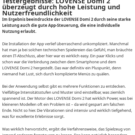
Testergebnisse: LOVENSE Domi 2
überzeugt durch hohe Leistung und
Nutzerfreundlichkeit
Im Ergebnis beeindruckte der LOVENSE Domi 2 durch seine starke
Leistung auch die gute App-Steuerung, die eine individuelle
Nutzung erlaubt.
Die Installation der App verlief überraschend unkompliziert. Manchmal
hat man ja bei solchen technischen Spielereien das Gefühl, man bräuchte
einen IT-Abschluss, aber hier war es wirklich easy. Ein paar Klicks und
schon war die Verbindung zwischen dem Smartphone und dem
LOVENSE Domi 2 hergestellt. Das war definitiv ein Pluspunkt, denn
niemand hat Lust, sich durch komplizierte Menüs zu quälen.
Bei der Anwendung selbst gibt es mehrere Funktionen zu entdecken.
Vielfältige Intensitätsstufen und Muster sind einstellbar, was ziemlich
spannend ist. Der Motor des LOVENSE Domi 2 hat wirklich Power, was bei
kleineren Modellen oft ein Problem ist – da wird gespart am falschen
Ende. Nicht so hier. Die Vibrationen sind intensiv und wirklich tiefgehend,
was für exzellente Erlebnisse sorgt.
Was wirklich hervorsticht, ergibt die Verfahrensweise, das Spielzeug von
jemand anderem fernsteuern zu lassen. Das kann natürlich besonders