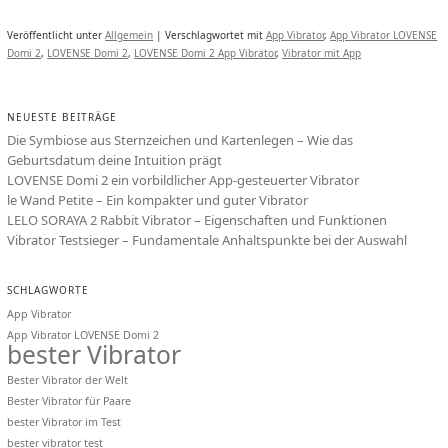
Veröffentlicht unter
Allgemein
|
Verschlagwortet mit
App Vibrator
,
App Vibrator LOVENSE
Domi 2
,
LOVENSE Domi 2
,
LOVENSE Domi 2 App Vibrator
,
Vibrator mit App
NEUESTE BEITRÄGE
Die Symbiose aus Sternzeichen und Kartenlegen – Wie das
Geburtsdatum deine Intuition prägt
LOVENSE Domi 2 ein vorbildlicher App-gesteuerter Vibrator
le Wand Petite – Ein kompakter und guter Vibrator
LELO SORAYA 2 Rabbit Vibrator – Eigenschaften und Funktionen
Vibrator Testsieger – Fundamentale Anhaltspunkte bei der Auswahl
SCHLAGWORTE
App Vibrator
App Vibrator LOVENSE Domi 2
bester Vibrator
Bester Vibrator der Welt
Bester Vibrator für Paare
bester Vibrator im Test
bester vibrator test