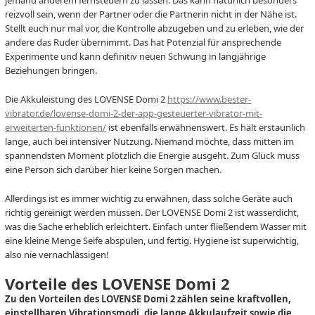
reizvoll sein, wenn der Partner oder die Partnerin nicht in der Nähe ist.
Stellt euch nur mal vor, die Kontrolle abzugeben und zu erleben, wie der
andere das Ruder übernimmt. Das hat Potenzial für ansprechende
Experimente und kann definitiv neuen Schwung in langjährige
Beziehungen bringen.
Die Akkuleistung des LOVENSE Domi 2
https://www.bester-
vibrator.de/lovense-domi-2-der-app-gesteuerter-vibrator-mit-
erweiterten-funktionen/
ist ebenfalls erwähnenswert. Es hält erstaunlich
lange, auch bei intensiver Nutzung. Niemand möchte, dass mitten im
spannendsten Moment plötzlich die Energie ausgeht. Zum Glück muss
eine Person sich darüber hier keine Sorgen machen.
Allerdings ist es immer wichtig zu erwähnen, dass solche Geräte auch
richtig gereinigt werden müssen. Der LOVENSE Domi 2 ist wasserdicht,
was die Sache erheblich erleichtert. Einfach unter fließendem Wasser mit
eine kleine Menge Seife abspülen, und fertig. Hygiene ist superwichtig,
also nie vernachlässigen!
Vorteile des LOVENSE Domi 2
Zu den Vorteilen des LOVENSE Domi 2 zählen seine kraftvollen,
einstellbaren Vibrationsmodi, die lange Akkulaufzeit sowie die