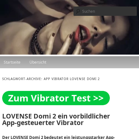
Zum Inhalt wechseln
Zum sekundären Inhalt wechseln
Hauptmenü
Startseite
Übersicht
SCHLAGWORT-ARCHIVE:
APP VIBRATOR LOVENSE DOMI 2
LOVENSE Domi 2 ein vorbildlicher
App-gesteuerter Vibrator
Der LOVENSE Domi 2 bedeutet ein leistungsstarker App-