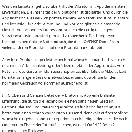
Was den Einsatz angeht, so übertrifft der Vibrator mit App die meisten
Erwartungen. Die Intensität der Vibrationen ist großartig, und durch die
App lässt sich alles wirklich präzise steuern. Von sanft und subtil bis stark
und intensiv – für jede Stimmung und Vorliebe gibt es die passende
Einstellung. Besonders interessant ist auch die Fertigkeit, eigene
Vibrationsmuster anzufertigen und zu speichern. Das bringt eine
besonders persönliche Note mit sich, die den LOVENSE Domi 2 von
vielen anderen Produkten auf dem Produktmarkt abhebt.
Aber kein Produkt ist perfekt. Manchmal wünscht jemand sich vielleicht
noch mehr Arbeitsanleitung oder Ideen direkt in der App, um das volle
Potenzial des Geräts wirklich ausschöpfen zu. Ebenfalls die Akkulaufzeit
könnte für längere Sessions etwas besser sein, obwohl sie für den
normalen Gebrauch vollkommen ausreichend ist.
Im Großen und Ganzen bietet der Vibrator mit App eine brillante
Erfahrung, die durch die Technologie einen ganz neuen Grad an
Personalisierung und Steuerung erreicht. Es fühlt sich fast so an, als
hätte man einen echten Zauberstab zur Hand, der exakt auf persönliche
Wünsche eingehen kann. Für Experimentierfreudige oder jene, die nach
einer neuen Ebene der Intimität suchen, ist der LOVENSE Domi 2
definitiv einen Blick wert.