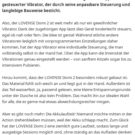
gesteuerter Vibrator, der durch seine anpassbare Steuerung und
langlebige Bauweise besticht.
Also, der LOVENSE Domi 2 ist weit mehr als nur ein gewöhnlicher
Vibrator. Dank der zugehörigen App lässt dies Gerät kinderleicht steuern,
egal ob nah oder fern. Die Idee ist genial: Während etliche andere
Vibratoren lediglich mit vorprogrammierten Einstellungen daher
kommen, hat der App Vibrator eine individuelle Steuerung, die man
vollständig selbst in der Hand hat. Über die App kann die Intensität der
Vibrationen genau eingestellt werden – von sanftem Kitzeln sogar bis zu
intensivem Pulsieren.
Hinzu kommt, dass der LOVENSE Domi 2 besonders robust gebaut ist.
Das Material fühlt sich weich an und liegt gut in der Hand. Außerdem ist
das Teil wasserfest. Ja, passend gelesen, eine kleine Entspannungsrunde
unter der Dusche ist also kein Problem. Das macht ihn zur idealen Wahl
für alle, die es gerne mal etwas abwechslungsreicher mögen.
Aber es gibt noch mehr: Die Akkulaufzeit! Niemand möchte mitten in der
Action stehenbleiben müssen, weil der Akku schlapp macht. Zum Glück
hat der LOVENSE Domi 2 eine ziemlich gute Laufzeit, sodass lange und
ausgiebige Sessions möglich sind, ohne ständig an das Aufladen denken